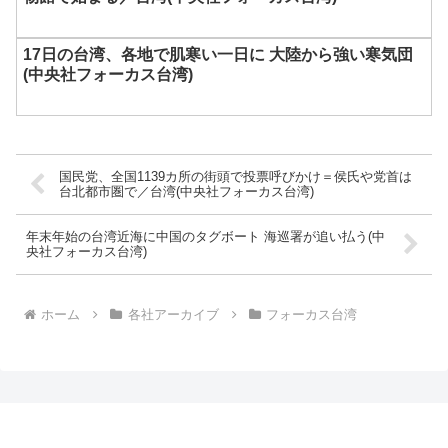
17日の台湾、各地で肌寒い一日に 大陸から強い寒気団
(中央社フォーカス台湾)
国民党、全国1139カ所の街頭で投票呼びかけ＝侯氏や党首は
台北都市圏で／台湾(中央社フォーカス台湾)
年末年始の台湾近海に中国のタグボート 海巡署が追い払う(中
央社フォーカス台湾)
ホーム
各社アーカイブ
フォーカス台湾