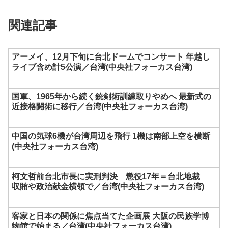
関連記事
アーメイ、12月下旬に台北ドームでコンサート 年越し
ライブ含め計5公演／台湾(中央社フォーカス台湾)
国軍、1965年から続く銃剣術訓練取りやめへ 最新式の
近接格闘術に移行／台湾(中央社フォーカス台湾)
中国の気球6機が台湾周辺を飛行 1機は南部上空を横断
(中央社フォーカス台湾)
柯文哲前台北市長に実刑判決 懲役17年＝台北地裁
収賄や政治献金横領で／台湾(中央社フォーカス台湾)
客家と日本の関係に焦点当てた企画展 大阪の民族学博
物館で始まる／台湾(中央社フォーカス台湾)