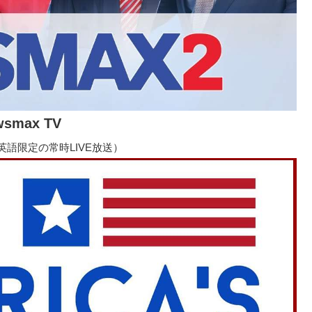
wsmax TV
語限定の常時LIVE放送）