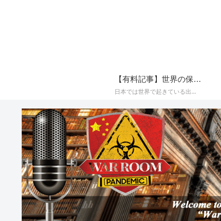
【有料記事】世界の保守系メディアの最新国際ニュースまとめ【定期購読（サブスクリプション）】
日本では世界で起きている出来事が報じられることが少なく、かつプロパガンダ（政治的宣伝）やフェイク（嘘）で塗り固められた海外メディアのニュースをそのまま垂れ流すメディアが多いことから、世界の保守系とされるメディアに絞り、その最新の国際ニュースをAIによって日本語でまとめて配信しております。