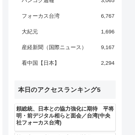
バンコク週報
3,065
フォーカス台湾
6,767
大紀元
1,696
産経新聞（国際ニュース）
9,167
看中国【日本】
2,294
本日のアクセスランキング5
頼総統、日本との協力強化に期待 平将
明・前デジタル相らと面会／台湾(中央
社フォーカス台湾)