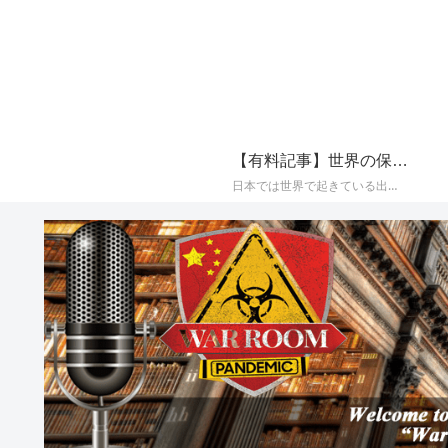
【有料記事】世界の保守系メディアの最新国際ニュースまとめ【定期購読（サブスクリプション）】
日本では世界で起きている出来事が報じられることが少なく、かつプロパガンダ（政治的宣伝）やフェイク（嘘）で塗り固められた海外メディアのニュースをそのまま垂れ流すメディアが多いことから、世界の保守系とされるメディアに絞り、その最新の国際ニュースをAIによって日本語でまとめて配信しております。