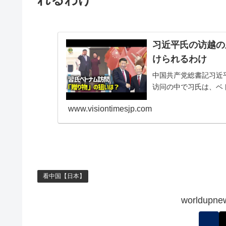
习近平氏の访越の
けられるわけ
中国共产党総書記习近平
访问の中で习氏は、ベ
www.visiontimesjp.com
看中国【日本】
worldu