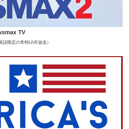
wsmax TV
語限定の常時LIVE放送）