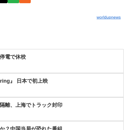
worldupnews
停電で休校
pring』 日本で初上映
隔離、上海でトラック封印
か？中国当局が恐れた番組