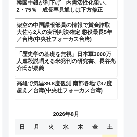
韓国中銀が利下げ 内需活性化狙い、
2・75％ 成長率見通しは下方修正
架空の中国諜報部員の情報で賞金詐取
大佐ら2人の実刑判決確定 懲役最長5年
／台湾(中央社フォーカス台湾)
「歴史学の基礎を無視」日本軍3000万
人虐殺説唱える米発刊の研究書、長谷亮
介氏が疑義
高雄で気温39.8度観測 南部各地で37度
超え／台湾(中央社フォーカス台湾)
2026年8月
日
月
火
水
木
金
土