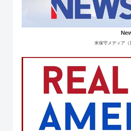
Ne
米保守メディア（英