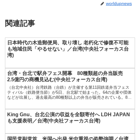
worldupnews
関連記事
日本時代の木造郵便局、取り壊し 老朽化で修復不可能
も地域住民「やるせない」／台湾(中央社フォーカス台
湾)
台湾・台北で駅弁フェス開幕 80種類超の弁当販売
2.5億円の商機見込む(中央社フォーカス台湾)
（台北中央社）台湾鉄路（台鉄）が主催する第11回鉄道弁当フェス
ティバル（鉄路便当節）が5日、台北駅で始まった。64の企業や団体
などが出展し、過去最高の80種類以上の弁当が販売されている。8日
まで開催さ...
King Gnu、台北公演の収益を全額寄付へ LDH JAPAN
も支援表明／台湾(中央社フォーカス台湾)
国民党副党首、米国へ出発 米中重視の姿勢強調／台湾