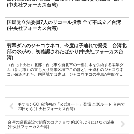
(中央社フォーカス台湾)
国民党立法委員7人のリコール投票 全て不成立／台湾
(中央社フォーカス台湾)
翡翠ダムのジャコウネコ、今度は子連れで発見 台湾北
部の水がめ、初確認されたばかり(中央社フォーカス台
湾)
（台北中央社）北部・台北市や新北市の一部に水を供給する翡翠ダ
ム（新北市）の立ち入り制限区域でこのほど、子連れのジャコウネ
コが確認された。同区域では先日、ジャコウネコの生息が初めて確
認されたばかりで、成...
ポケモンGO 台湾初の「公式ルート」登場 全30ルート 台南で
20日から(中央社フォーカス台湾)
台湾の迎賓施設で飼育のコクチョウ 約10年ぶりにひなが誕生
(中央社フォーカス台湾)