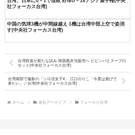
台湾、日本に0－1で惜敗 野球U－18アジア選手権(中央
社フォーカス台湾)
中国の気球3機が中間線越え 1機は台湾中部上空で姿消
す(中央社フォーカス台湾)
台湾鉄道が新たな試み 韓国風弁当販売へ ビビンバとスープの
セット(中央社フォーカス台湾)
台湾南部で撮影の「ソロ活女子4」 江口のりこ「今度は遊びで
来たい」／台湾(中央社フォーカス台湾)
ホーム
各社アーカイブ
フォーカス台湾