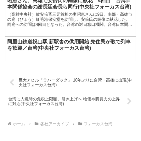
昭恵さん、高雄で安倍氏の銅像に献花 4回目 台湾日
本関係協会の謝長廷会長ら同行(中央社フォーカス台湾)
（高雄中央社）故安倍晋三元首相の妻昭恵さんは9日、南部・高雄市
の廟（びょう）紅毛港保安堂を訪問し、安倍氏の銅像に献花した。
同廟への訪問は4回目となった。台湾の対日窓口機関、台湾日本関係
協会の謝長廷（し...
阿里山鉄道祝山駅 新駅舎の供用開始 先住民が歌で列車
を歓迎／台湾(中央社フォーカス台湾)
巨大アヒル「ラバーダック」 10年ぶりに台湾・高雄に出現(中
央社フォーカス台湾)
台湾に入境時の免税上限額、引き上げへ 物価や購買力の上昇
に対応(中央社フォーカス台湾)
ホーム
各社アーカイブ
フォーカス台湾