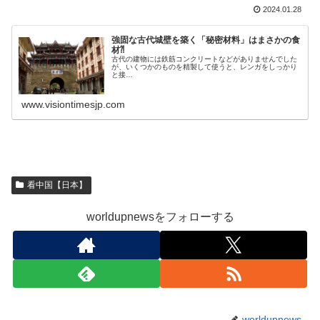
2024.01.28
強固な古代城壁を築く「秘密材料」はまさかの食
材⁈
古代の建物には鉄筋コンクリートなどがありませんでした
が、いくつかのものを精製して使うと、レンガをしっかり
と接…
www.visiontimesjp.com
看中国【日本】
worldupnewsをフォローする
worldupnews