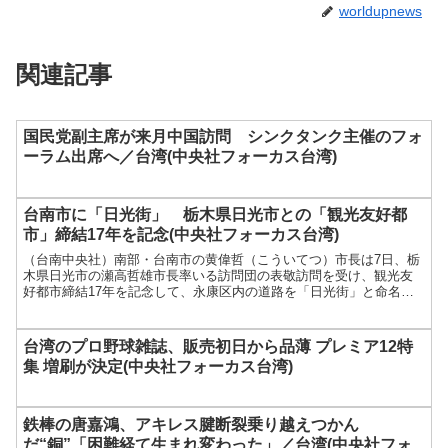
worldupnews
関連記事
国民党副主席が来月中国訪問 シンクタンク主催のフォ
ーラム出席へ／台湾(中央社フォーカス台湾)
台南市に「日光街」 栃木県日光市との「観光友好都
市」締結17年を記念(中央社フォーカス台湾)
（台南中央社）南部・台南市の黄偉哲（こういてつ）市長は7日、栃
木県日光市の瀬高哲雄市長率いる訪問団の表敬訪問を受け、観光友
好都市締結17年を記念して、永康区内の道路を「日光街」と命名し
たことを発表した...
台湾のプロ野球雑誌、販売初日から品薄 プレミア12特
集 増刷が決定(中央社フォーカス台湾)
鉄棒の唐嘉鴻、アキレス腱断裂乗り越えつかん
だ“銅”「困難経て生まれ変わった」／台湾(中央社フォ