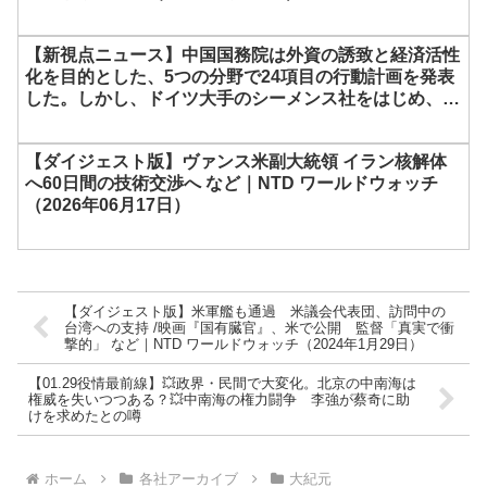
【新視点ニュース】中国国務院は外資の誘致と経済活性
化を目的とした、5つの分野で24項目の行動計画を発表
した。しかし、ドイツ大手のシーメンス社をはじめ、外
資撤退のニュースがネット上で続いている。
【ダイジェスト版】ヴァンス米副大統領 イラン核解体
へ60日間の技術交渉へ など｜NTD ワールドウォッチ
（2026年06月17日）
【ダイジェスト版】米軍艦も通過 米議会代表団、訪問中の
台湾への支持 /映画『国有臓官』、米で公開 監督「真実で衝
撃的」 など｜NTD ワールドウォッチ（2024年1月29日）
【01.29役情最前線】💥政界・民間で大変化。北京の中南海は
権威を失いつつある？💥中南海の権力闘争 李強が蔡奇に助
けを求めたとの噂
ホーム
各社アーカイブ
大紀元