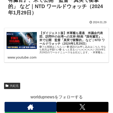
有臓官』、米で公開 監督「真実で衝撃
的」 など｜NTD ワールドウォッチ（2024
年1月29日）
2024.01.29
【ダイジェスト版】米軍艦も通過 米議会代表
団、訪問中の台湾への支持 /映画『国有臓官』、
米で公開 監督「真実で衝撃的」 など｜NTD ワ
ールドウォッチ（2024年1月29日）
🔵フル視聴はこちら 👉 🔴 購読のお申し込みはこちら 今な
ら初月は半額! 👉🔵 もっと見る 👉 👉👉👉👉👉 2024年1
月29日のワールドニュースをお伝えします。・米軍艦も通
過 米議会代表団、訪問中の台湾への支持 ・北京、広州、
www.youtube.com
深圳で大規模...
大紀元
worldupnewsをフォローする