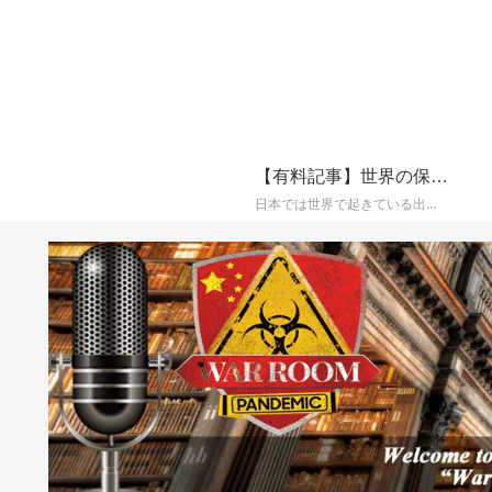
【有料記事】世界の保守系メディアの最新国際ニュースまとめ【定期購読（サブスクリプション）】
日本では世界で起きている出来事が報じられることが少なく、かつプロパガンダ（政治的宣伝）やフェイク（嘘）で塗り固められた海外メディアのニュースをそのまま垂れ流すメディアが多いことから、世界の保守系とされるメディアに絞り、その最新の国際ニュースをAIによって日本語でまとめて配信しております。