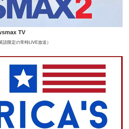
wsmax TV
語限定の常時LIVE放送）