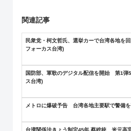
関連記事
民衆党・柯文哲氏、選挙カーで台湾各地を回
フォーカス台湾)
国防部、軍歌のデジタル配信を開始 第1弾
ス台湾)
メトロに爆破予告 台湾各地主要駅で警備を
台湾関係法きょう制定45年 蔡総統、米元高