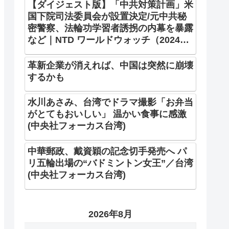
【ダイジェスト版】「中共対策計画」米
国下院司法委員会が設置決定/元中共秘
密警察、法輪功学習者誘拐の内幕を暴露
など｜NTD ワールドウォッチ（2024年
5月25日）
革新企業が消えれば、中国は突然に崩壊
するかも
水川あさみ、台湾でドラマ撮影「お弁当
がとてもおいしい」 温かい食事に感激
(中央社フォーカス台湾)
中華郵政、戴資穎の記念切手発売へ パ
リ五輪出場の“バドミントン女王”／台湾
(中央社フォーカス台湾)
2026年8月