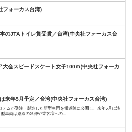
社フォーカス台湾)
本のJTAトイレ賞受賞／台湾(中央社フォーカス台
ア大会スピードスケート女子100ｍ(中央社フォーカ
は来年5月予定／台湾(中央社フォーカス台湾)
代ロテムが受注・製造した新型車両を報道陣に公開し、来年5月に淡
車両は路線の延伸や乗客増への...