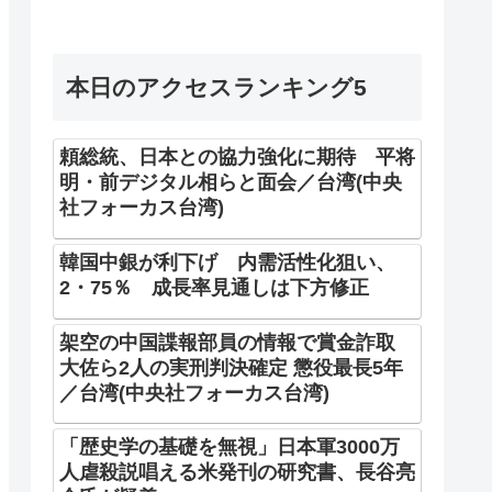
本日のアクセスランキング5
頼総統、日本との協力強化に期待 平将
明・前デジタル相らと面会／台湾(中央
社フォーカス台湾)
韓国中銀が利下げ 内需活性化狙い、
2・75％ 成長率見通しは下方修正
架空の中国諜報部員の情報で賞金詐取
大佐ら2人の実刑判決確定 懲役最長5年
／台湾(中央社フォーカス台湾)
「歴史学の基礎を無視」日本軍3000万
人虐殺説唱える米発刊の研究書、長谷亮