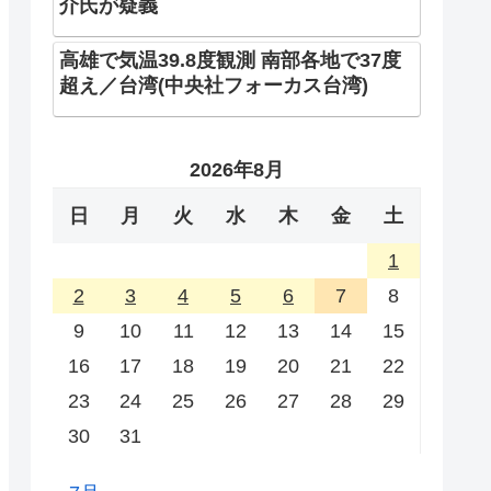
介氏が疑義
高雄で気温39.8度観測 南部各地で37度
超え／台湾(中央社フォーカス台湾)
2026年8月
日
月
火
水
木
金
土
1
2
3
4
5
6
7
8
9
10
11
12
13
14
15
16
17
18
19
20
21
22
23
24
25
26
27
28
29
30
31