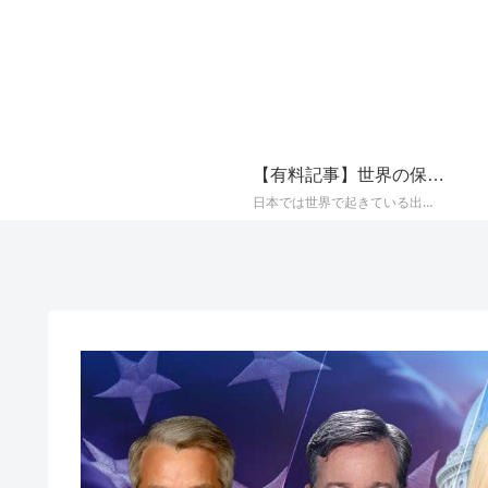
【有料記事】世界の保守系メディアの最新国際ニュースまとめ【定期購読（サブスクリプション）】
日本では世界で起きている出来事が報じられることが少なく、かつプロパガンダ（政治的宣伝）やフェイク（嘘）で塗り固められた海外メディアのニュースをそのまま垂れ流すメディアが多いことから、世界の保守系とされるメディアに絞り、その最新の国際ニュースをAIによって日本語でまとめて配信しております。