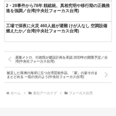
2・28事件から78年 頼総統、真相究明や移行期の正義推
進を強調／台湾(中央社フォーカス台湾)
工場で深夜に火災 460人超が避難 けが人なし 空調設備
燃えたか／台湾(中央社フォーカス台湾)
基隆メトロ、行政院が建設計画を承認 2033年の開業予定／台
湾(中央社フォーカス台湾)
被災した珠洲の海岸に立つ台湾芸術作品、「家」の姿そのま
まとどめる 一筋の光のよう(中央社フォーカス台湾)
ホーム
各社アーカイブ
フォーカス台湾