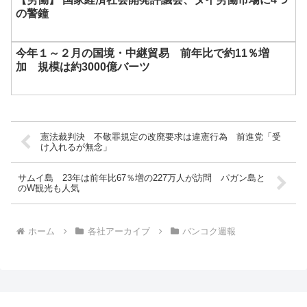
の警鐘
今年１～２月の国境・中継貿易 前年比で約11％増
加 規模は約3000億バーツ
憲法裁判決 不敬罪規定の改廃要求は違憲行為 前進党「受
け入れるが無念」
サムイ島 23年は前年比67％増の227万人が訪問 パガン島と
のW観光も人気
ホーム
各社アーカイブ
バンコク週報