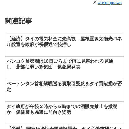
worldupnews
関連記事
【経済】タイの電気料金に先高観 屋根置き太陽光パネ
ル設置を政府が税優遇で後押し
バンコク首都圏は18日ごろまで雨に見舞われる見通
し 北部に弱い寒気団 気象局発表
ペートンタン首相解職巡る裏取引疑惑をタイ貢献党が否
定
タイ政府が午後２時から５時までの酒販売禁止を撤廃
か 保健相も協議に前向き姿勢
【労働】 国家経済社会開発評議会、タイ労働市場に4つ