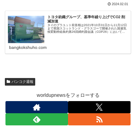
2024.02.01
トヨタ紡織グループ、基準年繰り上げでCO2 削
減加速
タイのプラユット前首相は2021年10月31日から11月12日
まで英国スコットランド・グラスゴーで開催された国連気
候変動枠組条約第26回締約国会議（COP26）において、
2050年に「カーボンニュートラル」、2065年までに「ネ
ット・ゼロ・
bangkokshuho.com
バンコク週報
worldupnewsをフォローする