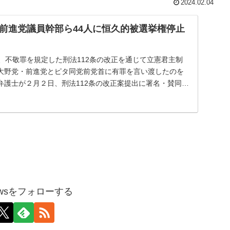
2024.02.04
前進党議員幹部ら44人に恒久的被選挙権停止
、不敬罪を規定した刑法112条の改正を通じて立憲君主制
大野党・前進党とピタ同党前党首に有罪を言い渡したのを
弁護士が２月２日、刑法112条の改正案提出に署名・賛同し
pnewsをフォローする