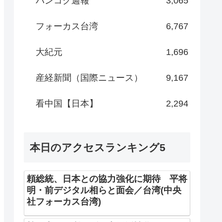
バンコク週報
3,065
フォーカス台湾
6,767
大紀元
1,696
産経新聞（国際ニュース）
9,167
看中国【日本】
2,294
本日のアクセスランキング5
頼総統、日本との協力強化に期待 平将
明・前デジタル相らと面会／台湾(中央
社フォーカス台湾)