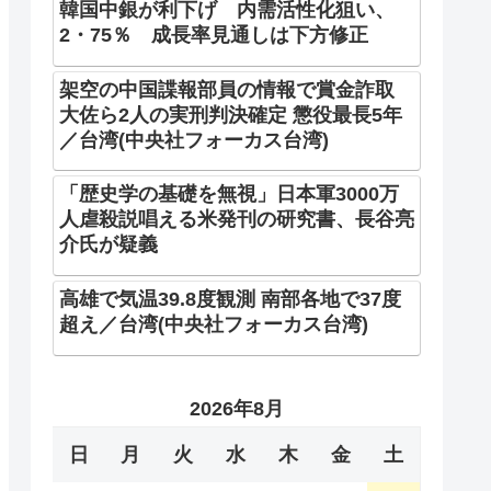
韓国中銀が利下げ 内需活性化狙い、
2・75％ 成長率見通しは下方修正
架空の中国諜報部員の情報で賞金詐取
大佐ら2人の実刑判決確定 懲役最長5年
／台湾(中央社フォーカス台湾)
「歴史学の基礎を無視」日本軍3000万
人虐殺説唱える米発刊の研究書、長谷亮
介氏が疑義
高雄で気温39.8度観測 南部各地で37度
超え／台湾(中央社フォーカス台湾)
2026年8月
日
月
火
水
木
金
土