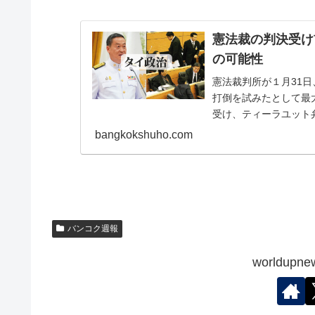
憲法裁の判決受け
の可能性
憲法裁判所が１月31日
打倒を試みたとして最
受け、ティーラユット
たピタ前党首を含
bangkokshuho.com
バンコク週報
worldu