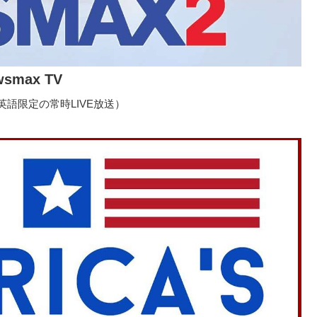
wsmax TV
語限定の常時LIVE放送）