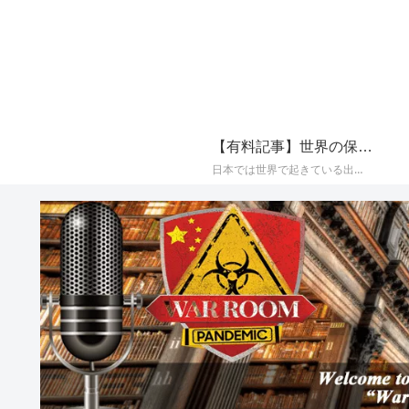
【有料記事】世界の保守系メディアの最新国際ニュースまとめ【定期購読（サブスクリプション）】
日本では世界で起きている出来事が報じられることが少なく、かつプロパガンダ（政治的宣伝）やフェイク（嘘）で塗り固められた海外メディアのニュースをそのまま垂れ流すメディアが多いことから、世界の保守系とされるメディアに絞り、その最新の国際ニュースをAIによって日本語でまとめて配信しております。