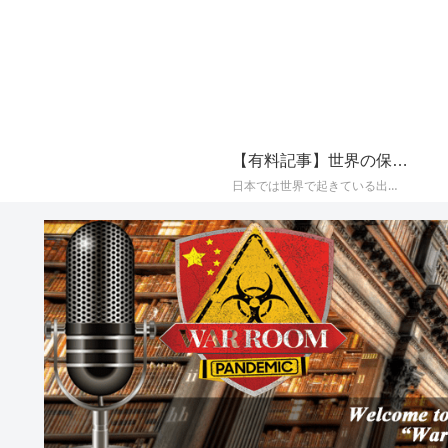
【有料記事】世界の保守系メディアの最新国際ニュースまとめ【定期購読（サブスクリプション）】
日本では世界で起きている出来事が報じられることが少なく、かつプロパガンダ（政治的宣伝）やフェイク（嘘）で塗り固められた海外メディアのニュースをそのまま垂れ流すメディアが多いことから、世界の保守系とされるメディアに絞り、その最新の国際ニュースをAIによって日本語でまとめて配信しております。