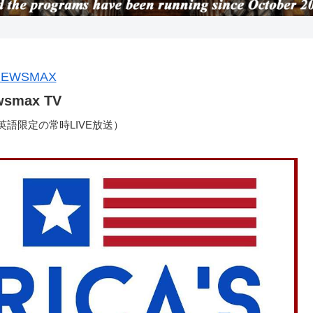
wsmax TV
語限定の常時LIVE放送）