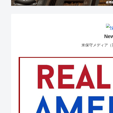
Ne
米保守メディア（英