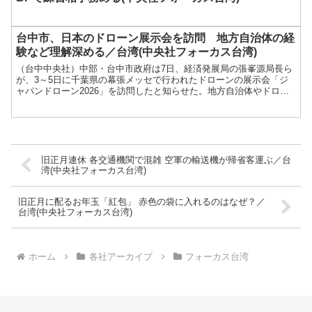
台中市、日本のドローン展示会を訪問 地方自治体の経
験など理解深める／台湾(中央社フォーカス台湾)
（台中中央社）中部・台中市政府は7日、経済発展局の張峯源局長ら
が、3～5日に千葉県の幕張メッセで行われたドローンの展示会「ジ
ャパンドローン2026」を訪問したと知らせた。地方自治体やドロー
ン関連団体の...
旧正月連休 各交通機関で混雑 空軍の輸送機が帰省客運ぶ／台
湾(中央社フォーカス台湾)
旧正月に配るお年玉「紅包」 赤色の袋に入れるのはなぜ？／
台湾(中央社フォーカス台湾)
ホーム
各社アーカイブ
フォーカス台湾