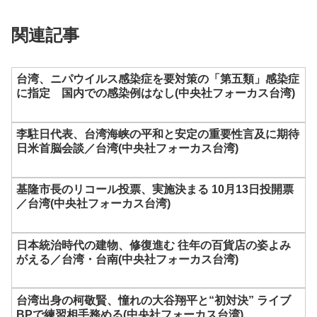
関連記事
台湾、ニパウイルス感染症を要対策の「第五類」感染症
に指定 国内での感染例はなし(中央社フォーカス台湾)
李駐日代表、台湾海峡の平和と安定の重要性言及に期待
日米首脳会談／台湾(中央社フォーカス台湾)
基隆市長のリコール投票、実施決まる 10月13日投開票
／台湾(中央社フォーカス台湾)
日本統治時代の建物、修復進む 往年の百貨店の姿よみ
がえる／台湾・台南(中央社フォーカス台湾)
台湾出身の柯敬賢、憧れの大谷翔平と“初対決” ライブ
BPで練習相手務める(中央社フォーカス台湾)