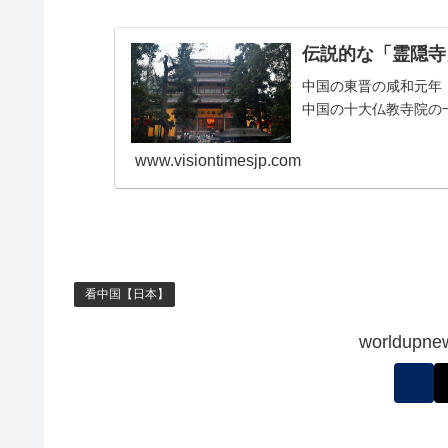
伝説的な「霊隠寺
中国の東晋の咸和元年
中国の十大仏教寺院の
www.visiontimesjp.com
看中国【日本】
worldu