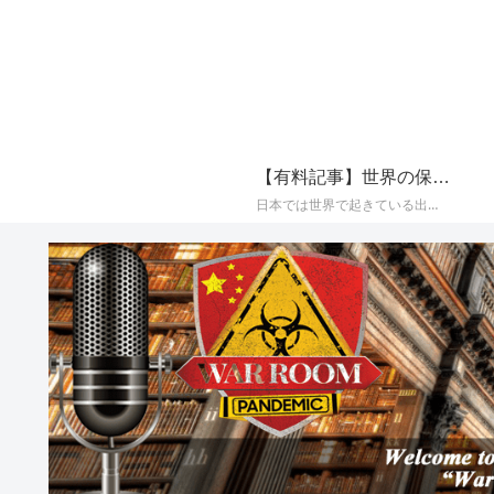
【有料記事】世界の保守系メディアの最新国際ニュースまとめ【定期購読（サブスクリプション）】
日本では世界で起きている出来事が報じられることが少なく、かつプロパガンダ（政治的宣伝）やフェイク（嘘）で塗り固められた海外メディアのニュースをそのまま垂れ流すメディアが多いことから、世界の保守系とされるメディアに絞り、その最新の国際ニュースをAIによって日本語でまとめて配信しております。