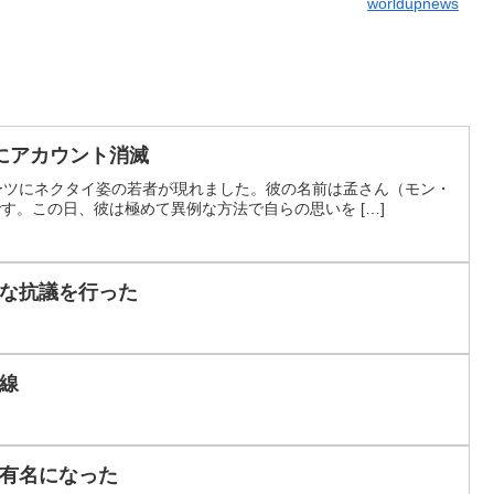
worldupnews
にアカウント消滅
スーツにネクタイ姿の若者が現れました。彼の名前は孟さん（モン・
です。この日、彼は極めて異例な方法で自らの思いを […]
な抗議を行った
線
有名になった