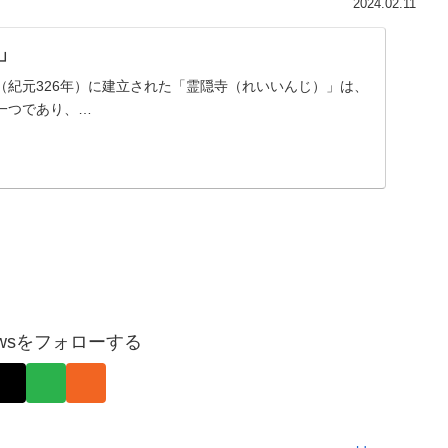
2024.02.11
」
（紀元326年）に建立された「霊隠寺（れいいんじ）」は、
一つであり、…
pnewsをフォローする