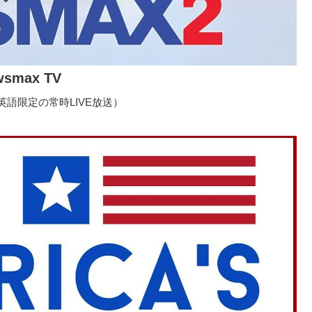
wsmax TV
語限定の常時LIVE放送）