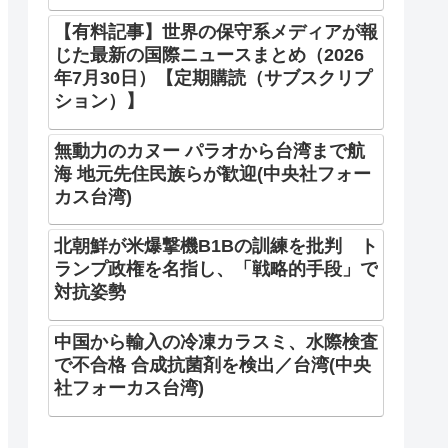
【有料記事】世界の保守系メディアが報
じた最新の国際ニュースまとめ（2026
年7月30日）【定期購読（サブスクリプ
ション）】
無動力のカヌー パラオから台湾まで航
海 地元先住民族らが歓迎(中央社フォー
カス台湾)
北朝鮮が米爆撃機B1Bの訓練を批判 ト
ランプ政権を名指し、「戦略的手段」で
対抗姿勢
中国から輸入の冷凍カラスミ、水際検査
で不合格 合成抗菌剤を検出／台湾(中央
社フォーカス台湾)