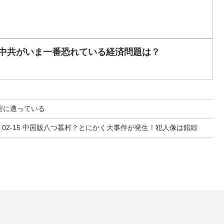
格！中共がいま一番恐れている経済問題は？
被害に遭っている
02-15 中国版八つ墓村？とにかく大事件が発生！犯人像は錯綜