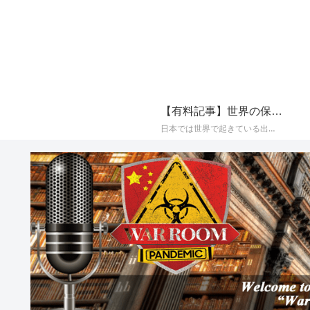
【有料記事】世界の保守系メディアの最新国際ニュースまとめ【定期購読（サブスクリプション）】
日本では世界で起きている出来事が報じられることが少なく、かつプロパガンダ（政治的宣伝）やフェイク（嘘）で塗り固められた海外メディアのニュースをそのまま垂れ流すメディアが多いことから、世界の保守系とされるメディアに絞り、その最新の国際ニュースをAIによって日本語でまとめて配信しております。