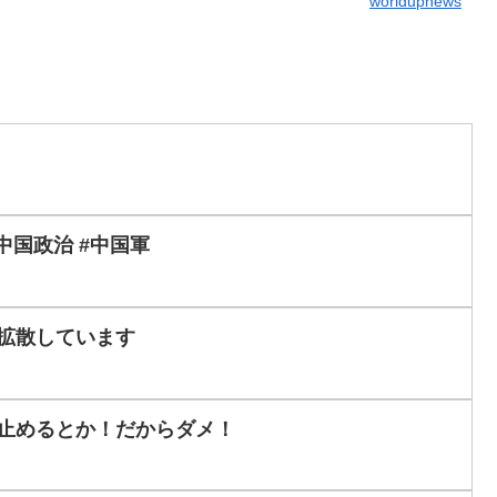
worldupnews
#中国政治 #中国軍
が拡散しています
を止めるとか！だからダメ！