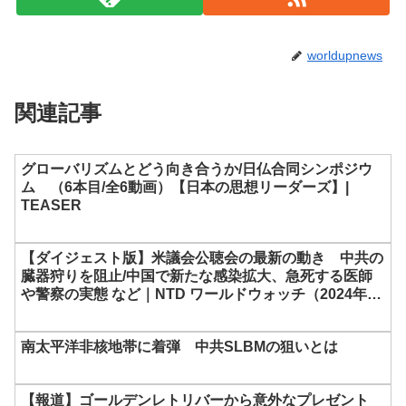
worldupnews
関連記事
グローバリズムとどう向き合うか/日仏合同シンポジウ
ム （6本目/全6動画）【日本の思想リーダーズ】|
TEASER
【ダイジェスト版】米議会公聴会の最新の動き 中共の
臓器狩りを阻止/中国で新たな感染拡大、急死する医師
や警察の実態 など｜NTD ワールドウォッチ（2024年3
月22日）
南太平洋非核地帯に着弾 中共SLBMの狙いとは
【報道】ゴールデンレトリバーから意外なプレゼント