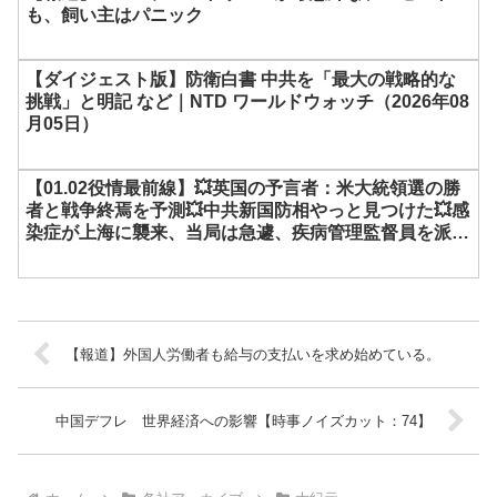
も、飼い主はパニック
【ダイジェスト版】防衛白書 中共を「最大の戦略的な
挑戦」と明記 など｜NTD ワールドウォッチ（2026年08
月05日）
【01.02役情最前線】💥英国の予言者：米大統領選の勝
者と戦争終焉を予測💥中共新国防相やっと見つけた💥感
染症が上海に襲来、当局は急遽、疾病管理監督員を派
遣。韓正の元トップ秘書が亡くなる
【報道】外国人労働者も給与の支払いを求め始めている。
中国デフレ 世界経済への影響【時事ノイズカット：74】