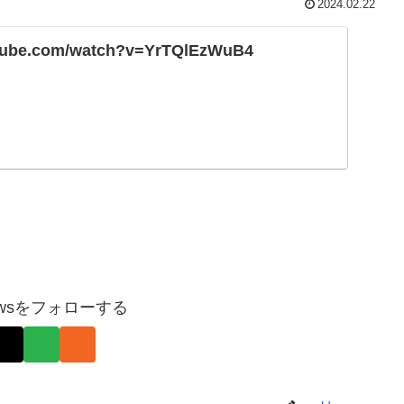
2024.02.22
utube.com/watch?v=YrTQlEzWuB4
pnewsをフォローする