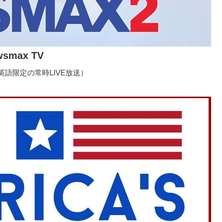
wsmax TV
語限定の常時LIVE放送）