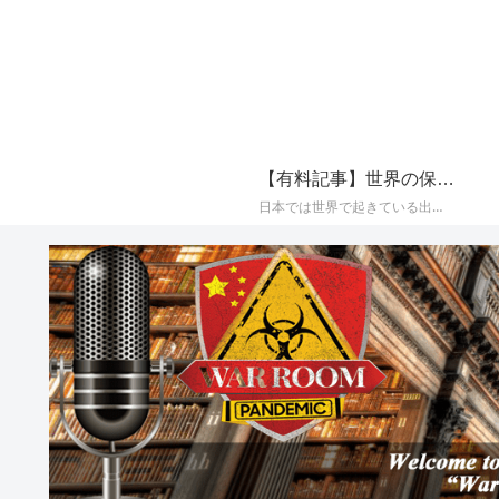
【有料記事】世界の保守系メディアの最新国際ニュースまとめ【定期購読（サブスクリプション）】
日本では世界で起きている出来事が報じられることが少なく、かつプロパガンダ（政治的宣伝）やフェイク（嘘）で塗り固められた海外メディアのニュースをそのまま垂れ流すメディアが多いことから、世界の保守系とされるメディアに絞り、その最新の国際ニュースをAIによって日本語でまとめて配信しております。