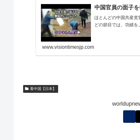
中国官員の面子を
ほとんどの中国共産党
どの節目では、功績を
www.visiontimesjp.com
看中国【日本】
worldu