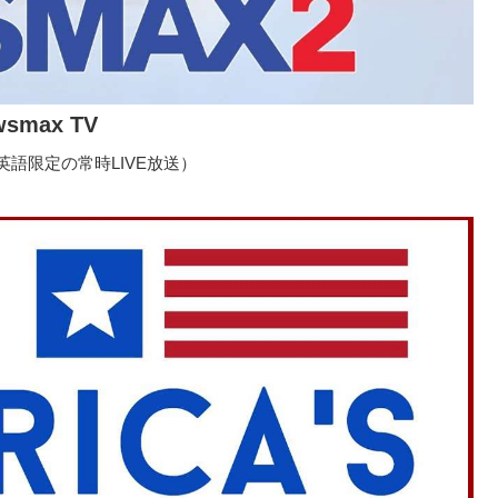
wsmax TV
語限定の常時LIVE放送）