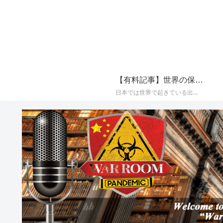
【有料記事】世界の保守系メディアの最新国際ニュースまとめ【定期購読（サブスクリプション）】
日本では世界で起きている出来事が報じられることが少なく、かつプロパガンダ（政治的宣伝）やフェイク（嘘）で塗り固められた海外メディアのニュースをそのまま垂れ流すメディアが多いことから、世界の保守系とされるメディアに絞り、その最新の国際ニュースをAIによって日本語でまとめて配信しております。