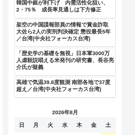
韓国中銀が利下げ 内需活性化狙い、
2・75％ 成長率見通しは下方修正
架空の中国諜報部員の情報で賞金詐取
大佐ら2人の実刑判決確定 懲役最長5年
／台湾(中央社フォーカス台湾)
「歴史学の基礎を無視」日本軍3000万
人虐殺説唱える米発刊の研究書、長谷亮
介氏が疑義
高雄で気温39.8度観測 南部各地で37度
超え／台湾(中央社フォーカス台湾)
2026年8月
日
月
火
水
木
金
土