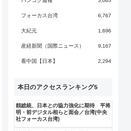
バンコク週報
3,065
フォーカス台湾
6,767
大紀元
1,696
産経新聞（国際ニュース）
9,167
看中国【日本】
2,294
本日のアクセスランキング5
頼総統、日本との協力強化に期待 平将
明・前デジタル相らと面会／台湾(中央
社フォーカス台湾)