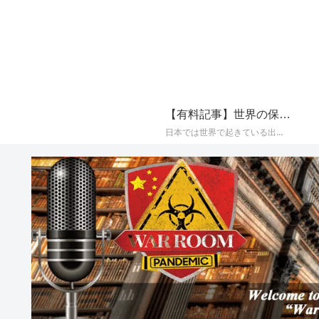
【有料記事】世界の保守系メディアの最新国際ニュースまとめ【定期購読（サブスクリプション）】
日本では世界で起きている出来事が報じられることが少なく、かつプロパガンダ（政治的宣伝）やフェイク（嘘）で塗り固められた海外メディアのニュースをそのまま垂れ流すメディアが多いことから、世界の保守系とされるメディアに絞り、その最新の国際ニュースをAIによって日本語でまとめて配信しております。