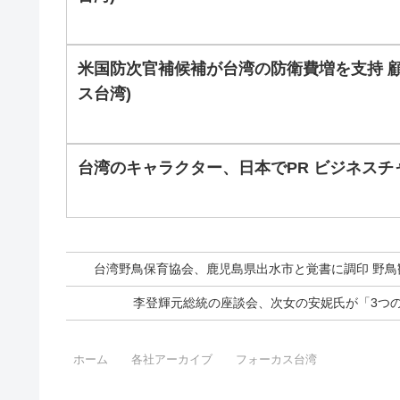
米国防次官補候補が台湾の防衛費増を支持 顧
ス台湾)
台湾のキャラクター、日本でPR ビジネスチ
台湾野鳥保育協会、鹿児島県出水市と覚書に調印 野鳥
李登輝元総統の座談会、次女の安妮氏が「3つの
ホーム
各社アーカイブ
フォーカス台湾