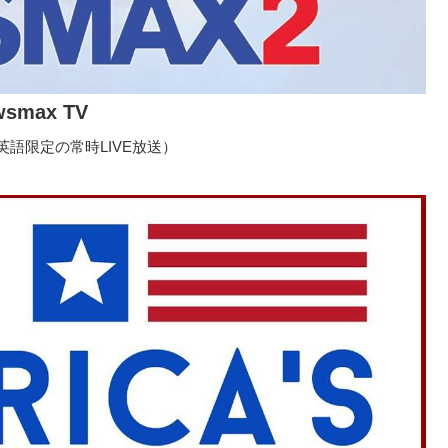
wsmax TV
語限定の常時LIVE放送）