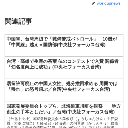
worldupnews
関連記事
中国軍、台湾周辺で「戦備警戒パトロール」 10機が
「中間線」越え＝国防部(中央社フォーカス台湾)
台湾・高雄で生産の茶葉 仏のコンテストで入賞 関係者
「知名度向上に成功」(中央社フォーカス台湾)
居留許可廃止の中国人女性、処分撤回求める 周囲では
「帰れ」の怒号飛ぶ／台湾(中央社フォーカス台湾)
国家発展委員会トップら、北海道東川町を視察 「地方
創生の手本としたい」／台湾(中央社フォーカス台湾)
（台北中央社）国家発展委員会の葉俊顕（ようしゅんけん）主任委
員（大臣に相当）と経済部（経済省）の何晋滄（かしんそう）政務
次長率いる青年交流団が22日、独自の町づくりに取り組む北海道東