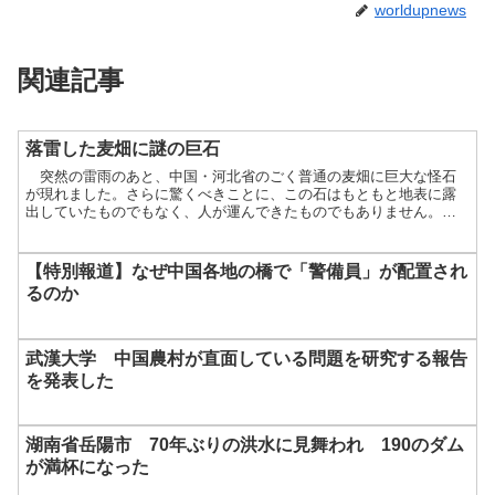
worldupnews
関連記事
落雷した麦畑に謎の巨石
突然の雷雨のあと、中国・河北省のごく普通の麦畑に巨大な怪石
が現れました。さらに驚くべきことに、この石はもともと地表に露
出していたものでもなく、人が運んできたものでもありません。激
しい落雷の後に発見されたのです。このニュ […]
【特別報道】なぜ中国各地の橋で「警備員」が配置され
るのか
武漢大学 中国農村が直面している問題を研究する報告
を発表した
湖南省岳陽市 70年ぶりの洪水に見舞われ 190のダム
が満杯になった