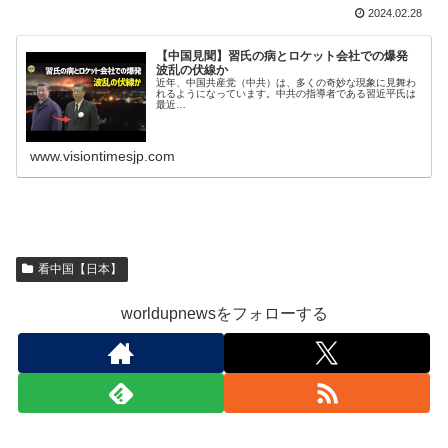
2024.02.28
【中国見聞】習氏の病とロケット会社での爆発
波乱の伏線か
近年、中国共産党（中共）は、多くの奇妙な現象に見舞わ
れるようになっています。中共の指導者である習近平氏は
最近…
www.visiontimesjp.com
看中国【日本】
worldupnewsをフォローする