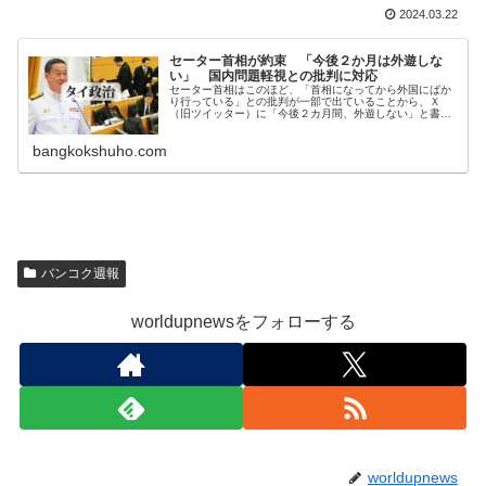
2024.03.22
セーター首相が約束 「今後２か月は外遊しな
い」 国内問題軽視との批判に対応
セーター首相はこのほど、「首相になってから外国にばか
り行っている」との批判が一部で出ていることから、Ｘ
（旧ツイッター）に「今後２カ月間、外遊しない」と書き
込んだ。関係筋によれば、この書き込みは、あるタイ字紙
のコラムニストが紙上で「もっと国
bangkokshuho.com
バンコク週報
worldupnewsをフォローする
worldupnews