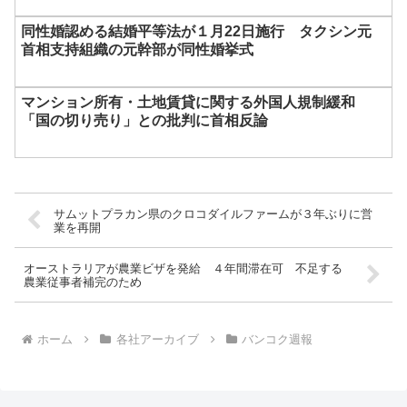
同性婚認める結婚平等法が１月22日施行 タクシン元
首相支持組織の元幹部が同性婚挙式
マンション所有・土地賃貸に関する外国人規制緩和
「国の切り売り」との批判に首相反論
サムットプラカン県のクロコダイルファームが３年ぶりに営
業を再開
オーストラリアが農業ビザを発給 ４年間滞在可 不足する
農業従事者補完のため
ホーム
各社アーカイブ
バンコク週報