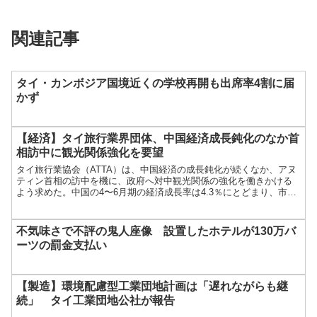
関連記事
タイ・カンボジア国境近くの学校再開も出席率4割に届
かず
【経済】タイ旅行業界団体、中国経済成長鈍化のなか首
相訪中に観光関係強化を要望
タイ旅行業協会（ATTA）は、中国経済の成長鈍化が続くなか、アヌ
ティン首相の訪中を機に、政府へ対中観光関係の強化を働きかける
よう求めた。中国の4〜6月期の経済成長率は4.3％にとどまり、市場
予想の4.5％を下回るとともに […]...
不気味さで不評の鬼人座像 設置したホテルが130万バ
ーツの罰金支払い
【製造】環境配慮型工業団地計画は「遅れながらも継
続」 タイ工業団地公社が報告