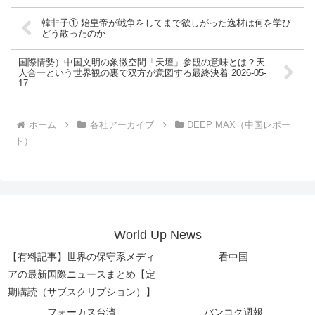
韓非子① 始皇帝が戦争をしてまで欲しがった逸材は何を学び
どう散ったのか
国際情勢）中国文明の象徴空間「天壇」参観の意味とは？天
人合一という世界観の裏で双方が意図する最終決着 2026-05-
17
ホーム
各社アーカイブ
DEEP MAX（中国レポー
ト）
World Up News
【有料記事】世界の保守系メディ
看中国
アの最新国際ニュースまとめ【定
期購読（サブスクリプション）】
フォーカス台湾
バンコク週報