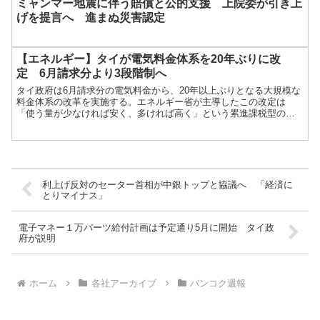
ミャンマー地震に伴う賠償と公的支援 上院委が引き上
げを提言へ 進まぬ災害認定
【エネルギー】タイが電気料金体系を20年ぶりに改
定 6月請求分より3段階制へ
タイ政府は6月請求分の電気料金から、20年以上ぶりとなる大規模な
料金体系の改革を実施する。エネルギー省が主導したこの改定は
「使う量が少なければ安く、多ければ高く」という累進課税型の料
金構造を導入するもので、対象は全国約2 […]...
利上げ反対のセーター首相が中銀トップと協議へ 「経済に
とりマイナス」
電子マネー１万バーツ給付計画は予定通り5月に開始 タイ政
府が説明
ホーム
各社アーカイブ
バンコク週報