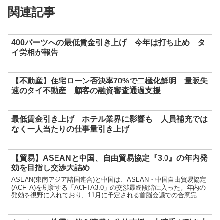
関連記事
400バーツへの最低賃金引き上げ 今年は打ち止め タ
イ労相が報告
【不動産】住宅ローン否決率70%で二極化鮮明 量販失
速のタイ不動産 顧客の融資審査通過支援
最低賃金引き上げ ホテル業界に影響も 人員補充では
なく一人当たりの仕事量引き上げ
【貿易】ASEANと中国、自由貿易協定『3.0』の年内発
効を目指し交渉大詰め
ASEAN(東南アジア諸国連合)と中国は、ASEAN・中国自由貿易協定
(ACFTA)を刷新する「ACFTA3.0」の交渉最終段階に入った。年内の
発効を視野に入れており、11月に予定される首脳会議での合意完了
宣言を目指して […]...