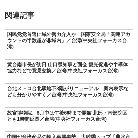
関連記事
国民党党首選に域外勢力介入か 国家安全局「関連アカ
ウントの半数超が非域内」／台湾(中央社フォーカス台
湾)
黄台南市長が訪日 山口県知事と面会 観光促進や半導体
協力などで意見交換／台湾(中央社フォーカス台湾)
台北メトロ台北駅地下3階がリニューアル 案内表示な
ども分かりやすく／台湾(中央社フォーカス台湾)
故宮博物院、8月中は午後6時まで開館 北部・南部院区
とも1時間延長／台湾(中央社フォーカス台湾)
中国が台湾産品の輸入再開姿勢 大陸委トップ「農水産