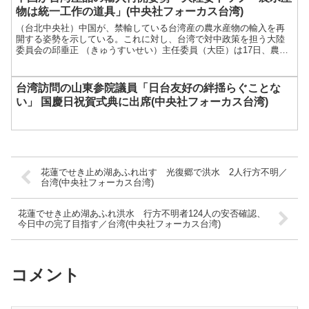
物は統一工作の道具」(中央社フォーカス台湾)
（台北中央社）中国が、禁輸している台湾産の農水産物の輸入を再
開する姿勢を示している。これに対し、台湾で対中政策を担う大陸
委員会の邱垂正 （きゅうすいせい）主任委員（大臣）は17日、農水
産物は統一戦線工...
台湾訪問の山東参院議員「日台友好の絆揺らぐことな
い」 国慶日祝賀式典に出席(中央社フォーカス台湾)
花蓮でせき止め湖あふれ出す 光復郷で洪水 2人行方不明／
台湾(中央社フォーカス台湾)
花蓮でせき止め湖あふれ洪水 行方不明者124人の安否確認、
今日中の完了目指す／台湾(中央社フォーカス台湾)
コメント