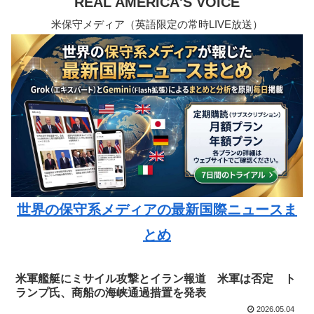
REAL AMERICA'S VOICE
米保守メディア（英語限定の常時LIVE放送）
世界の保守系メディアの最新国際ニュースま
とめ
米軍艦艇にミサイル攻撃とイラン報道 米軍は否定 ト
ランプ氏、商船の海峡通過措置を発表
2026.05.04