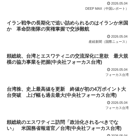
2026.05.04
DEEP MAX（中国レポート）
イラン戦争の長期化で追い詰められるのはイランか米国
か 革命防衛隊の実権掌握で交渉難航
2026.05.04
産経新聞（国際ニュース）
頼総統、台湾とエスワティニの交流深化に意欲 最大規
模の協力事業を把握(中央社フォーカス台湾)
2026.05.04
フォーカス台湾
台湾株、史上最高値を更新 終値が初の4万ポイント大
台突破 上げ幅も過去最大(中央社フォーカス台湾)
2026.05.04
フォーカス台湾
頼総統のエスワティニ訪問「政治化されるべきでな
い」 米国務省報道官／台湾(中央社フォーカス台湾)
2026.05.04