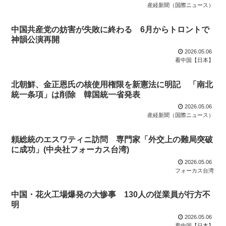
産経新聞（国際ニュース）
中国共産党の妨害が失敗に終わる 6月からトロントで
神韻公演再開
2026.05.06
看中国【日本】
北朝鮮、金正恩氏の核使用権限を新憲法に明記 「南北
統一条項」は削除 韓国統一省発表
2026.05.06
産経新聞（国際ニュース）
頼総統のエスワティニ訪問 専門家「外交上の難局突破
に成功」(中央社フォーカス台湾)
2026.05.06
フォーカス台湾
中国・花火工場爆発の大惨事 130人の従業員が行方不
明
2026.05.06
看中国【日本】