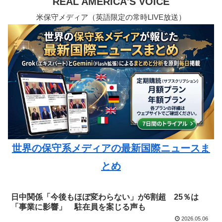
REAL AMERICA'S VOICE
米保守メディア（英語限定の常時LIVE放送）
世界の保守系メディアの最新国際ニュースま
とめ
日中関係「今後もほぼ変わらない」が6割超 25％は
「事業に影響」 駐在員を案じる声も
2026.05.06