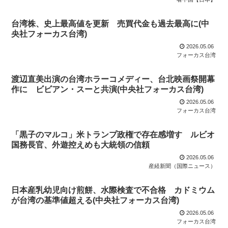
台湾株、史上最高値を更新 売買代金も過去最高に(中
央社フォーカス台湾)
2026.05.06
フォーカス台湾
渡辺直美出演の台湾ホラーコメディー、台北映画祭開幕
作に ビビアン・スーと共演(中央社フォーカス台湾)
2026.05.06
フォーカス台湾
「黒子のマルコ」米トランプ政権で存在感増す ルビオ
国務長官、外遊控えめも大統領の信頼
2026.05.06
産経新聞（国際ニュース）
日本産乳幼児向け煎餅、水際検査で不合格 カドミウム
が台湾の基準値超える(中央社フォーカス台湾)
2026.05.06
フォーカス台湾