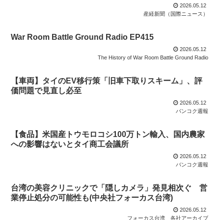
2026.05.12
産経新聞（国際ニュース）
War Room Battle Ground Radio EP415
2026.05.12
The History of War Room Battle Ground Radio
【車両】タイのEV移行策「旧車下取りスキーム」、評
価問題で見直し必至
2026.05.12
バンコク週報
【食品】米国産トウモロコシ100万トン輸入、国内農家
への影響はないとタイ商工会議所
2026.05.12
バンコク週報
台湾の美容クリニックで「隠しカメラ」発見相次ぐ 営
業停止処分の可能性も(中央社フォーカス台湾)
2026.05.12
フォーカス台湾
各社アーカイブ